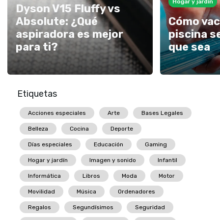
Hogar y jardín
Dyson V15 Fluffy vs
Absolute: ¿Qué
Cómo vac
aspiradora es mejor
piscina s
para ti?
que sea
Etiquetas
Acciones especiales
Arte
Bases Legales
Belleza
Cocina
Deporte
Días especiales
Educación
Gaming
Hogar y jardín
Imagen y sonido
Infantil
Informática
Libros
Moda
Motor
Movilidad
Música
Ordenadores
Regalos
Segundísimos
Seguridad