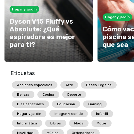
Hogar y jardín
Hogar y jardín
Dyson V15 Fluffy vs
Absolute: ¿Qué
Cómo vac
aspiradora es mejor
piscina s
para ti?
que sea
Etiquetas
Acciones especiales
Arte
Bases Legales
Belleza
Cocina
Deporte
Días especiales
Educación
Gaming
Hogar y jardín
Imagen y sonido
Infantil
Informática
Libros
Moda
Motor
Movilidad
Música
Ordenadores