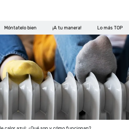
Móntatelo bien
¡A tu manera!
Lo más TOP
e calor azul: ¿Qué son y cómo funcionan?