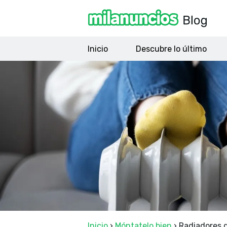
Inicio
Descubre lo último
Inicio
›
Móntatelo bien
›
Radiadores d