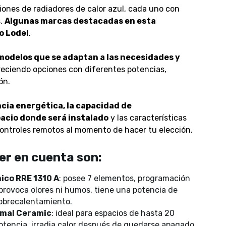
iones de radiadores de calor azul, cada uno con
s.
Algunas marcas destacadas en esta
o Lodel
.
odelos que se adaptan a las necesidades y
freciendo opciones con diferentes potencias,
ón.
ncia energética, la capacidad de
acio donde será instalado
y las características
ontroles remotos al momento de hacer tu elección.
er en cuenta son:
ico RRE 1310 A
: posee 7 elementos, programación
provoca olores ni humos, tiene una potencia de
sobrecalentamiento.
mal Ceramic
: ideal para espacios de hasta 20
tencia, irradia calor después de quedarse apagado