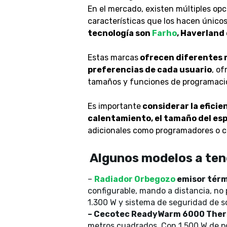
En el mercado, existen múltiples opc
características que los hacen único
tecnología son
Farho
, Haverland 
Estas marcas
ofrecen diferentes m
preferencias de cada usuario
, o
tamaños y funciones de programaci
Es importante
considerar la eficie
calentamiento, el tamaño del esp
adicionales como programadores o c
Algunos modelos a ten
–
Radiador Orbegozo
emisor térm
configurable, mando a distancia, no 
1.300 W y sistema de seguridad de 
– Cecotec ReadyWarm 6000 Ther
metros cuadrados. Con 1.500 W de po