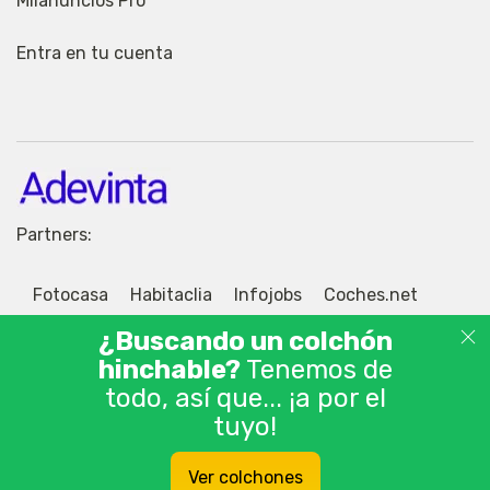
Milanuncios Pro
Entra en tu cuenta
Partners:
Fotocasa
Habitaclia
Infojobs
Coches.net
Motos.net
Jobisjob
¿Buscando un colchón
hinchable?
Tenemos de
todo, así que... ¡a por el
tuyo!
© 2026 Adevinta Motor S.L.U. Tablón de anuncios
Ver colchones
gratis