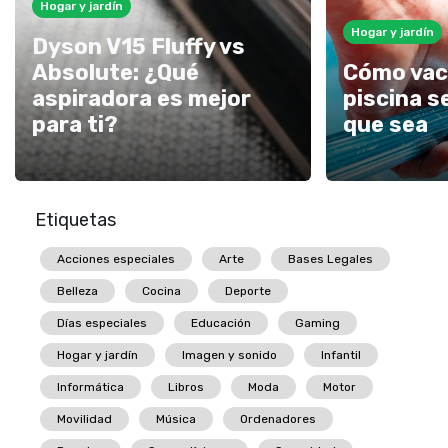
Hogar y jardín
Hogar y jardín
Dyson V15 Fluffy vs
Absolute: ¿Qué
Cómo vac
aspiradora es mejor
piscina s
para ti?
que sea
Etiquetas
Acciones especiales
Arte
Bases Legales
Belleza
Cocina
Deporte
Días especiales
Educación
Gaming
Hogar y jardín
Imagen y sonido
Infantil
Informática
Libros
Moda
Motor
Movilidad
Música
Ordenadores