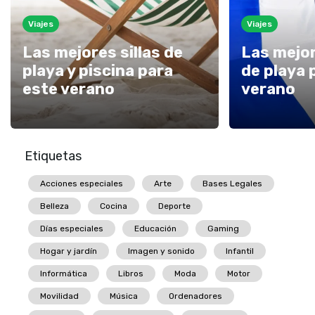
Viajes
Viajes
Las mejores sillas de
Las mejor
playa y piscina para
de playa 
este verano
verano
Etiquetas
Acciones especiales
Arte
Bases Legales
Belleza
Cocina
Deporte
Días especiales
Educación
Gaming
Hogar y jardín
Imagen y sonido
Infantil
Informática
Libros
Moda
Motor
Movilidad
Música
Ordenadores