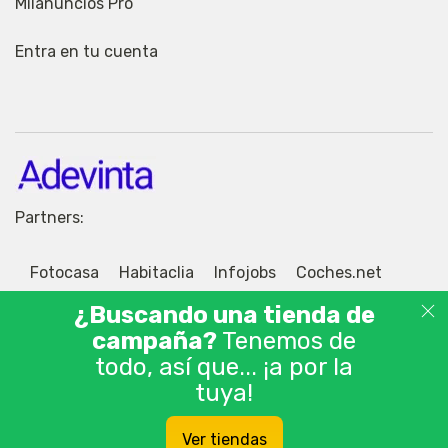
Milanuncios Pro
Entra en tu cuenta
Partners:
Fotocasa
Habitaclia
Infojobs
Coches.net
Motos.net
Jobisjob
¿Buscando una tienda de
campaña?
Tenemos de
todo, así que... ¡a por la
tuya!
© 2026 Adevinta Motor S.L.U. Tablón de anuncios
Ver tiendas
gratis