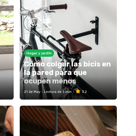
Hogar y jardín
Cómo colgar las bicis en
la pared para que
ocupen menos
21 de May
Lectura de 3 min
3.2