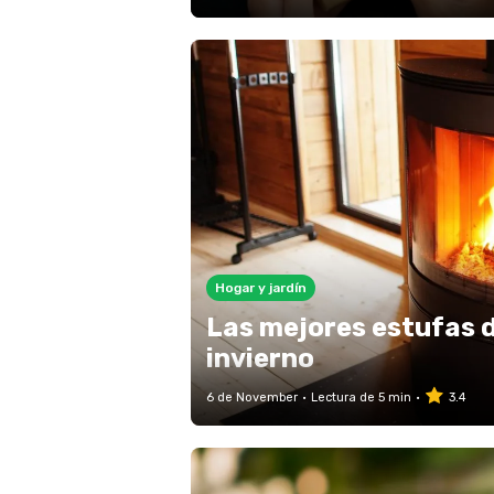
Hogar y jardín
Las mejores estufas d
invierno
6 de November
Lectura de 5 min
3.4