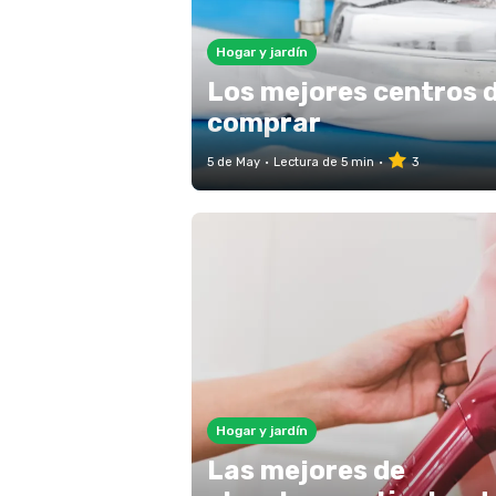
Hogar y jardín
Los mejores centros 
comprar
5 de May
Lectura de 5 min
3
Hogar y jardín
Las mejores de