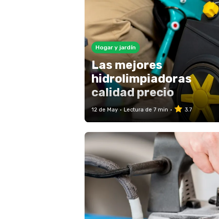
Hogar y jardín
Las mejores
hidrolimpiadoras
calidad precio
12 de May
Lectura de 7 min
3.7