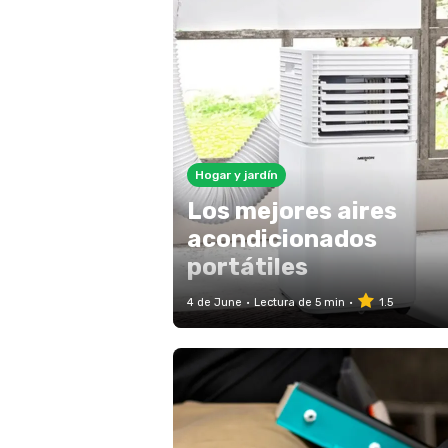
Hogar y jardín
Los mejores aires
acondicionados
portátiles
4 de June
Lectura de 5 min
1.5