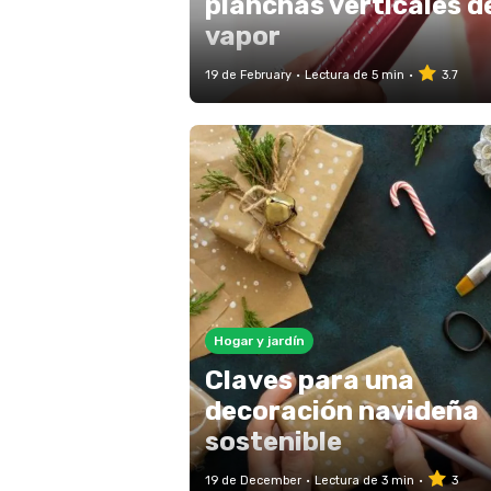
planchas verticales d
vapor
19 de February
Lectura de 5 min
3.7
Hogar y jardín
Claves para una
decoración navideña
sostenible
19 de December
Lectura de 3 min
3