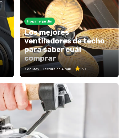
Hogar y jardín
Los mejores
ventiladores de techo
para saber cuál
comprar
7 de May
Lectura de 4 min
3.7