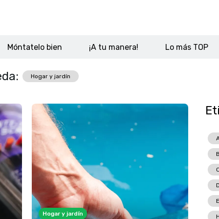
Móntatelo bien
¡A tu manera!
Lo más TOP
eda:
Hogar y jardín
Et
A
C
D
Hogar y jardín
H