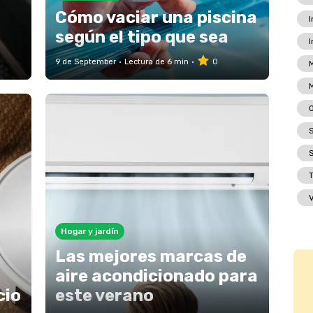
Cómo vaciar una piscina
I
según el tipo que sea
I
9 de September
Lectura de 6 min
0
M
S
T
Hogar y jardín
Las mejores marcas de
aire acondicionado para
cio
este verano