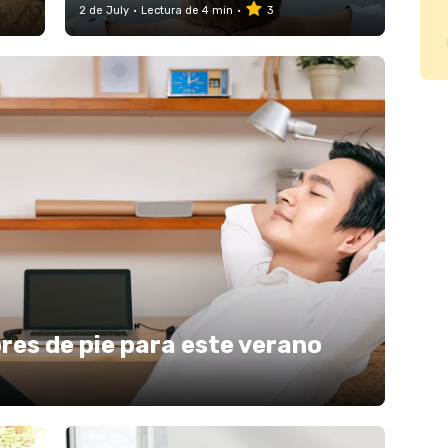
2 de July
Lectura de 4 min
3
res de pie para este verano