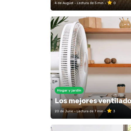
4 de August
Lectura de 5 min
0
Hogar y jardín
Los mejores ventilado
20 de June
Lectura de 7 min
3