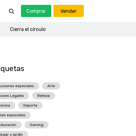
Comprar
Vender
Cierra el círculo
iquetas
cciones especiales
Arte
Bases Legales
Belleza
ocina
Deporte
ías especiales
Educación
Gaming
ogar y jardín