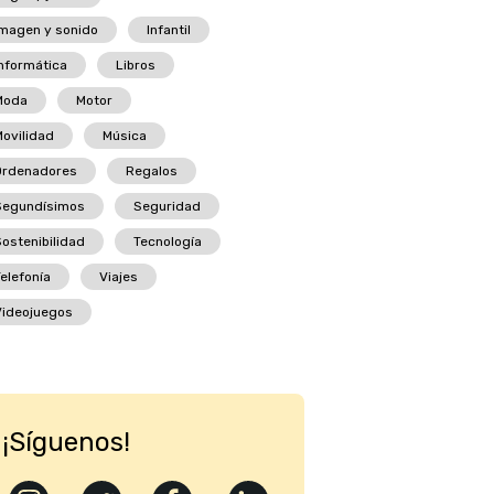
magen y sonido
Infantil
nformática
Libros
Moda
Motor
ovilidad
Música
Ordenadores
Regalos
Segundísimos
Seguridad
ostenibilidad
Tecnología
elefonía
Viajes
Videojuegos
¡Síguenos!