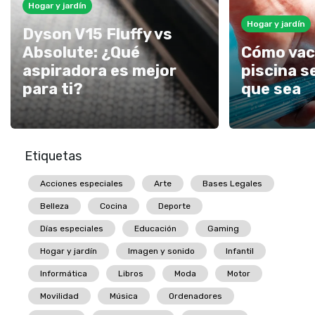
Hogar y jardín
Hogar y jardín
Dyson V15 Fluffy vs
Absolute: ¿Qué
Cómo vac
aspiradora es mejor
piscina s
para ti?
que sea
Etiquetas
Acciones especiales
Arte
Bases Legales
Belleza
Cocina
Deporte
Días especiales
Educación
Gaming
Hogar y jardín
Imagen y sonido
Infantil
Informática
Libros
Moda
Motor
Movilidad
Música
Ordenadores