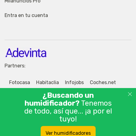
Milanuncios Pro
Entra en tu cuenta
Partners:
Fotocasa
Habitaclia
Infojobs
Coches.net
Motos.net
Jobisjob
¿Buscando un
humidificador?
Tenemos
de todo, así que... ¡a por el
tuyo!
© 2026 Adevinta Motor S.L.U. Tablón de anuncios
Ver humidificadores
gratis