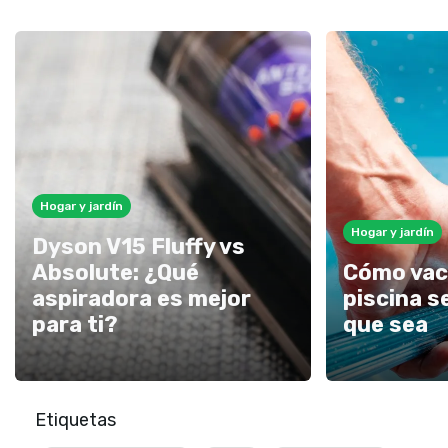
Hogar y jardín
Hogar y jardín
Dyson V15 Fluffy vs
Absolute: ¿Qué
Cómo vac
aspiradora es mejor
piscina s
para ti?
que sea
Etiquetas