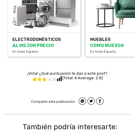
ELECTRODOMÉSTICOS
MUEBLES
AL MEJOR PRECIO
COMO NUEVOS
En toda España
En toda España
¡Vota! ¿Qué puntuación le das a este post?
[Total:
4
Average:
2.8
]
Comparte esta publicación
También podría interesarte: