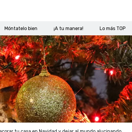
Móntatelo bien
¡A tu manera!
Lo más TOP
decorar tu casa en Navidad y dejar al mundo alucinando