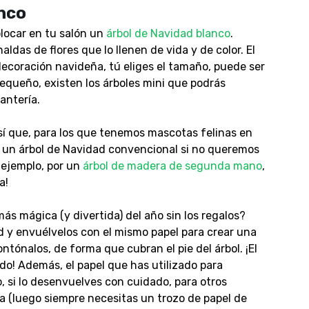
nco
ocar en tu salón un
árbol de Navidad blanco
.
das de flores que lo llenen de vida y de color. El
decoración navideña, tú eliges el tamaño, puede ser
equeño, existen los árboles mini que podrás
antería.
í que, para los que tenemos mascotas felinas en
de un árbol de Navidad convencional si no queremos
 ejemplo, por un
árbol de madera de segunda mano
,
a!
ás mágica (y divertida) del año sin los regalos?
d y envuélvelos con el mismo papel para crear una
ntónalos, de forma que cubran el pie del árbol. ¡El
do! Además, el papel que has utilizado para
o, si lo desenvuelves con cuidado, para otros
a (luego siempre necesitas un trozo de papel de