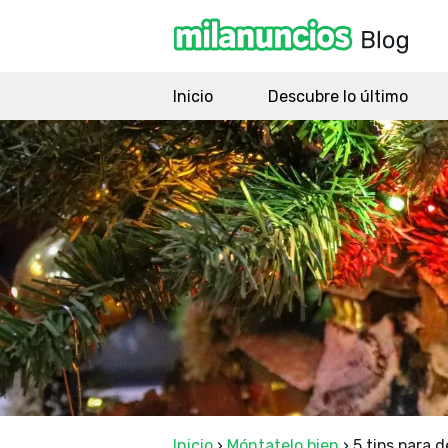
Inicio
Descubre lo último
Inicio
›
Móntatelo bien
›
5 tips para 