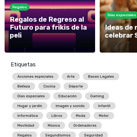
Regalos
Días especiales
Regalos de Regreso al
Futuro para frikis de la
Ideas de 
peli
celebrar 
Etiquetas
Acciones especiales
Arte
Bases Legales
Belleza
Cocina
Deporte
Días especiales
Educación
Gaming
Hogar y jardín
Imagen y sonido
Infantil
Informática
Libros
Moda
Motor
Movilidad
Música
Ordenadores
Regalos
Segundísimos
Seguridad