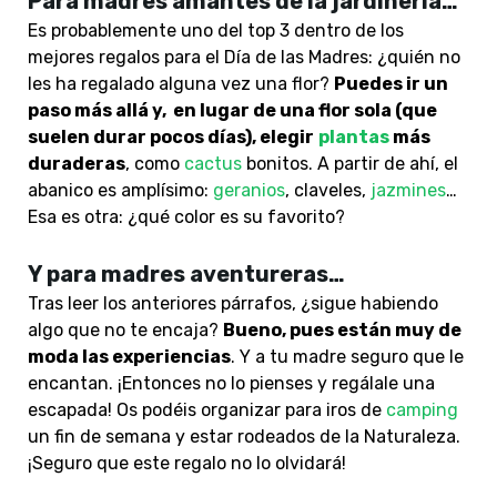
Para madres amantes de la jardinería…
Es probablemente uno del top 3 dentro de los
mejores regalos para el Día de las Madres: ¿quién no
les ha regalado alguna vez una flor?
Puedes ir un
paso más allá y, en lugar de una flor sola (que
suelen durar pocos días), elegir
plantas
más
duraderas
, como
cactus
bonitos. A partir de ahí, el
abanico es amplísimo:
geranios
, claveles,
jazmines
…
Esa es otra: ¿qué color es su favorito?
Y para madres aventureras…
Tras leer los anteriores párrafos, ¿sigue habiendo
algo que no te encaja?
Bueno, pues están muy de
moda las experiencias
. Y a tu madre seguro que le
encantan. ¡Entonces no lo pienses y regálale una
escapada! Os podéis organizar para iros de
camping
un fin de semana y estar rodeados de la Naturaleza.
¡Seguro que este regalo no lo olvidará!