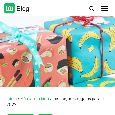
Inicio
›
Móntatelo bien
›
Los mejores regalos para el
2022