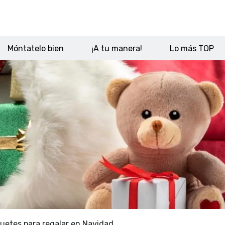
Móntatelo bien
¡A tu manera!
Lo más TOP
uetes para regalar en Navidad