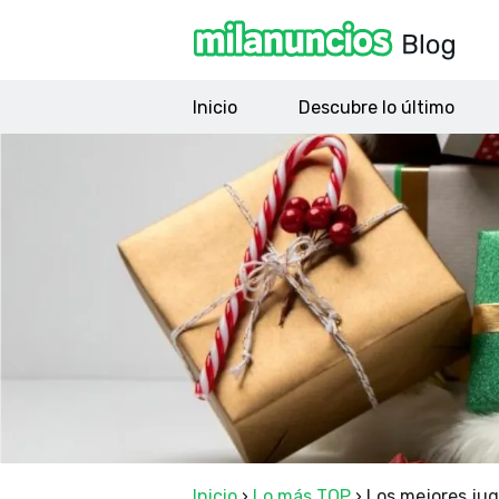
Inicio
Descubre lo último
Inicio
›
Lo más TOP
›
Los mejores jug