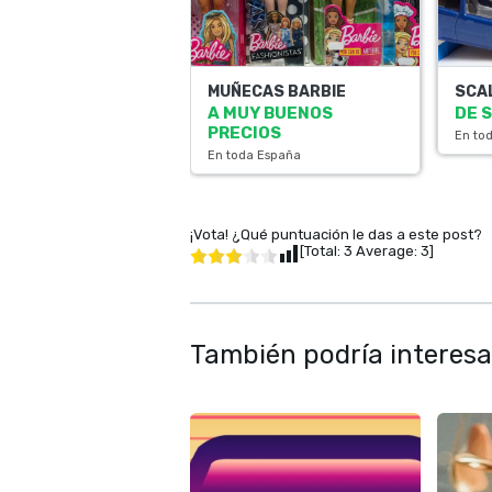
MUÑECAS BARBIE
SCA
A MUY BUENOS
DE 
PRECIOS
En to
En toda España
¡Vota! ¿Qué puntuación le das a este post?
[Total:
3
Average:
3
]
También podría interesa