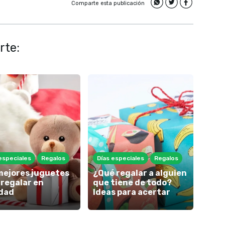
Comparte esta publicación
rte:
especiales
Regalos
Días especiales
Regalos
Días
mejores juguetes
¿Qué regalar a alguien
Cómo
 regalar en
que tiene de todo?
Blac
dad
Ideas para acertar
mane