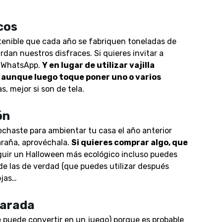
cos
stenible que cada año se fabriquen toneladas de
dan nuestros disfraces. Si quieres invitar a
un WhatsApp.
Y en lugar de utilizar vajilla
, aunque luego toque poner uno o varios
as, mejor si son de tela.
ión
echaste para ambientar tu casa el año anterior
 araña, aprovéchala.
Si quieres comprar algo, que
uir un Halloween más ecológico i
ncluso puedes
e las de verdad (que puedes utilizar después
ojas…
parada
se puede convertir en un juego
) porque es probable