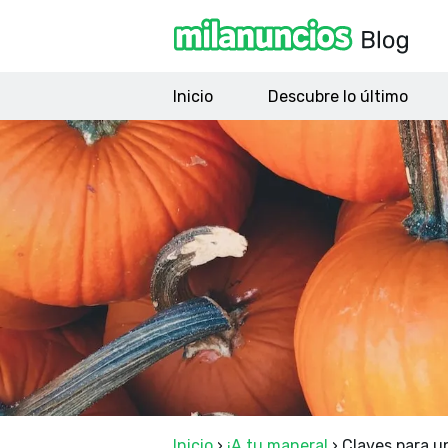
Inicio
Descubre lo último
Inicio
›
¡A tu manera!
›
Claves para un