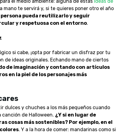
para el medio ambiente: alguna de estas
ideas de
mano te servirá y, si te quieres poner otro el año
 persona pueda reutilizarlo y seguir
rcular
y respetuosa con el entorno
.
z
ico si cabe, ¡opta por fabricar un disfraz por tu
n de ideas originales. Echando mano de ciertos
do de imaginación y contando con artículos
s en la piel de los personajes más
cares
tir dulces y chuches a los más pequeños cuando
a canción de Halloween.
¿Y si en lugar de
ras cosas más sostenibles? Por ejemplo, en el
 colores
. Y a la hora de comer: mandarinas como si