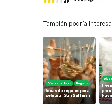
[Total:
6
Average:
3
]
También podría interesa
Días 
Días especiales
Regalos
Los 
Ideas de regalos para
para
celebrar San Solterín
Navi