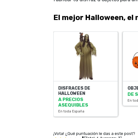
El mejor Halloween, el
DISFRACES DE
OBJ
HALLOWEEN
DE 
A PRECIOS
En to
ASEQUIBLES
En toda España
¡Vota! ¿Qué puntuación le das a este post?