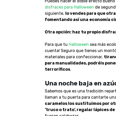
Puedes hacer el doble efecto bueno 
disfraces para Halloween
de segunda 
siguiente,
lo vendes para que otra
fomentando así una
economía ci
Otra opción: haz tu propio disfra
Para que tu
Halloween
sea más ecológ
cuenta! Seguro que tienes un montó
materiales para confeccionar,
tiran
para manualidades, podréis ponero
terroríficos
.
Una noche baja en azú
Sabemos que es una tradición repar
llaman a tu puerta para cantarte un
caramelos los sustituimos por ot
‘truco o trato’, regalar lápices de
fueran calabazas.