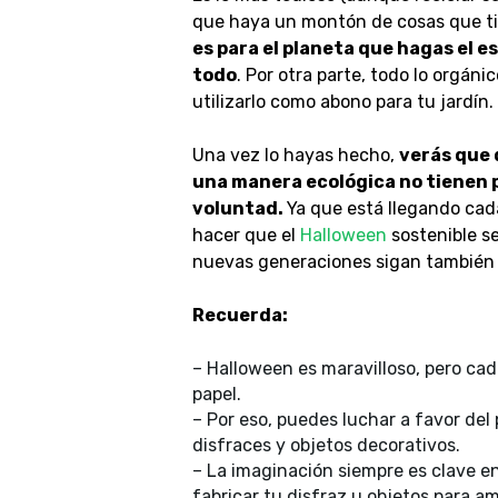
que haya un montón de cosas que ti
es para el planeta que hagas el es
todo
. Por otra parte, todo lo orgánic
utilizarlo como abono para tu jardín.
Una vez lo hayas hecho,
verás que 
una manera ecológica no tienen p
voluntad.
Ya que está llegando cad
hacer que el
Halloween
sostenible se
nuevas generaciones sigan también 
Recuerda:
– Halloween es maravilloso, pero ca
papel.
– Por eso, puedes luchar a favor del
disfraces y objetos decorativos.
– La imaginación siempre es clave en 
fabricar tu disfraz u objetos para am