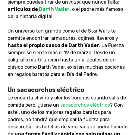
siempre puedes tirar de un
must
que nunca falla:
artículos de
Darth Vader
, o el padre más famoso
de la historia digital.
Un universo tan grande como el de Star Wars te
permite encontrar armaduras, cojines, llaveros y
hasta el propio casco de Darth Vader
. La Fuerza
siempre se siente más el 19 de marzo.
D
esde un
bolígrafo multifunción hasta un artículos de un
clásico como Darth Vader, existen muchas opciones
en regalos baratos para el Día del Padre.
Un sacacorchos eléctrico
Le encanta el vino y oler los corchos cuando salís de
comida pero, ¿tiene un
sacacorchos eléctrico
? Con
este , uno de los mejores regalos baratos para
padres, no tendrá que emplear la fuerza para
descorchar las botellas de vino, ya que podrá hacerlo
de
una forma fácil y rápida con solo pulsar un