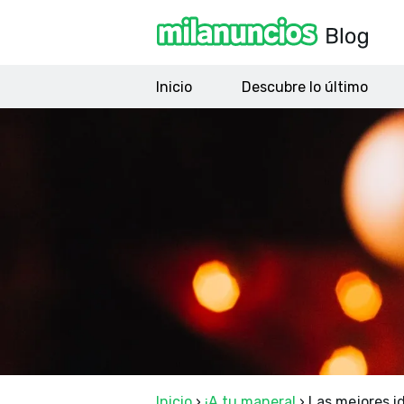
Inicio
Descubre lo último
Inicio
›
¡A tu manera!
›
Las mejores i