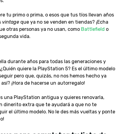
s.
e tu primo o prima, o esos que tus tíos llevan años
s
vintage
que ya no se venden en tiendas? ¡Echa
ue otras personas ya no usan, como
Battlefield
o
 segunda vida.
rella durante años para todas las generaciones y
¿Quién quiere la PlayStation 5? Es el último modelo
guir pero que, quizás, no nos hemos hecho ya
s así? ¡Hora de hacerse un autorregalo!
s una PlayStation antigua y quieres renovarla,
n dinerito extra que te ayudará a que no te
r el último modelo. No le des más vueltas y ponte
o!