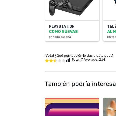
PLAYSTATION
TEL
COMO NUEVAS
AL 
En toda España
En to
¡Vota! ¿Qué puntuación le das a este post?
[Total:
7
Average:
2.6
]
También podría interesa