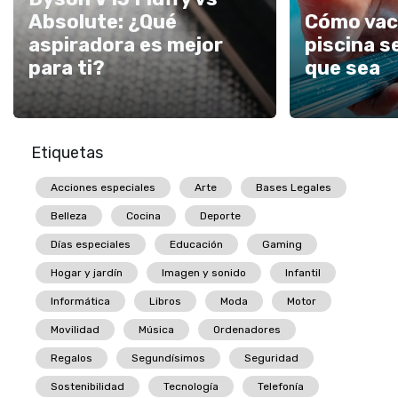
Absolute: ¿Qué
Cómo vac
aspiradora es mejor
piscina s
para ti?
que sea
Etiquetas
Acciones especiales
Arte
Bases Legales
Belleza
Cocina
Deporte
Días especiales
Educación
Gaming
Hogar y jardín
Imagen y sonido
Infantil
Informática
Libros
Moda
Motor
Movilidad
Música
Ordenadores
Regalos
Segundísimos
Seguridad
Sostenibilidad
Tecnología
Telefonía