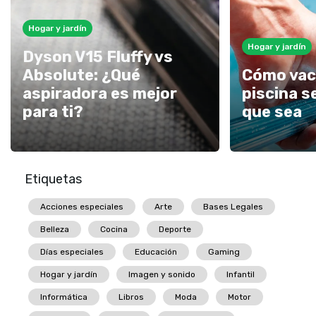
Hogar y jardín
Hogar y jardín
Dyson V15 Fluffy vs
Absolute: ¿Qué
Cómo vac
aspiradora es mejor
piscina s
para ti?
que sea
Etiquetas
Acciones especiales
Arte
Bases Legales
Belleza
Cocina
Deporte
Días especiales
Educación
Gaming
Hogar y jardín
Imagen y sonido
Infantil
Informática
Libros
Moda
Motor