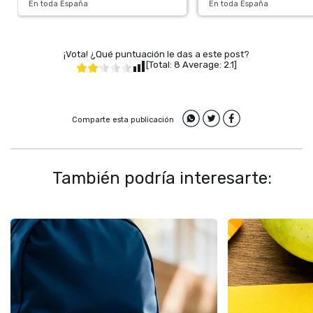
En toda España
En toda España
¡Vota! ¿Qué puntuación le das a este post?
[Total:
8
Average:
2.1
]
Comparte esta publicación
También podría interesarte: