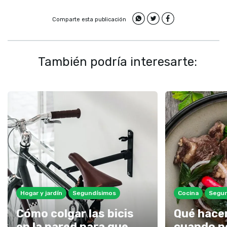
Comparte esta publicación
También podría interesarte:
Hogar y jardín
Segundísimos
Cocina
Segun
Cómo colgar las bicis
Qué hace
en la pared para que
cuando n