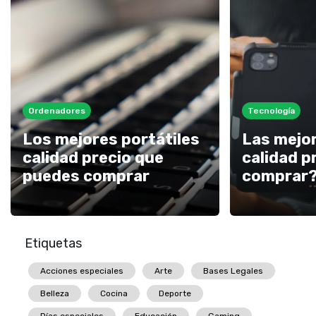
Ordenadores
Tecnología
Los mejores portátiles
Las mejor
calidad precio que
calidad p
puedes comprar
comprar
Etiquetas
Acciones especiales
Arte
Bases Legales
Belleza
Cocina
Deporte
Días especiales
Educación
Gaming