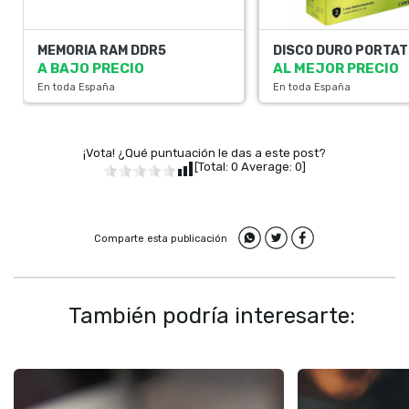
MEMORIA RAM DDR5
DISCO DURO PORTAT
A BAJO PRECIO
AL MEJOR PRECIO
En toda España
En toda España
¡Vota! ¿Qué puntuación le das a este post?
[Total:
0
Average:
0
]
Comparte esta publicación
También podría interesarte: