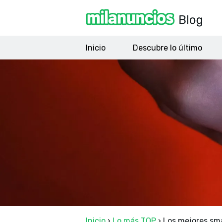
Inicio
Descubre lo último
Inicio
›
Lo más TOP
›
Los mejores sma