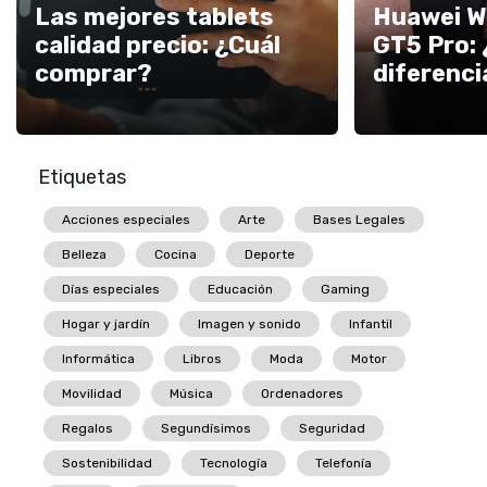
Las mejores tablets
Huawei W
calidad precio: ¿Cuál
GT5 Pro: 
comprar?
diferenc
Etiquetas
Acciones especiales
Arte
Bases Legales
Belleza
Cocina
Deporte
Días especiales
Educación
Gaming
Hogar y jardín
Imagen y sonido
Infantil
Informática
Libros
Moda
Motor
Movilidad
Música
Ordenadores
Regalos
Segundísimos
Seguridad
Sostenibilidad
Tecnología
Telefonía