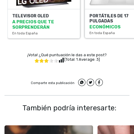
TELEVISOR OLED
PORTÁTILES DE 17
PULGADAS
A PRECIOS QUE TE
ECONÓMICOS
SORPRENDERÁN
En toda España
En toda España
¡Vota! ¿Qué puntuación le das a este post?
[Total:
1
Average:
3
]
Comparte esta publicación
También podría interesarte: