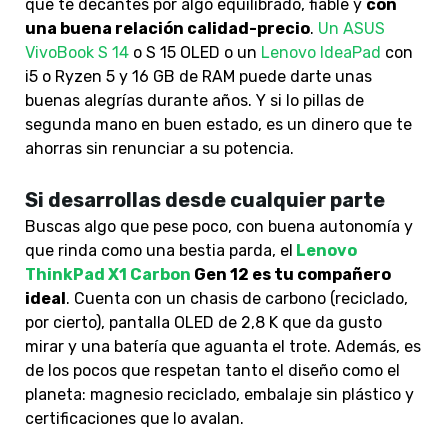
que te decantes por algo equilibrado, fiable y
con
una buena relación calidad-precio
.
Un ASUS
VivoBook S 14
o S 15 OLED o un
Lenovo IdeaPad
con
i5 o Ryzen 5 y 16 GB de RAM
puede darte unas
buenas alegrías durante años.
Y si lo pillas de
segunda mano en buen estado, es un dinero que te
ahorras sin renunciar a su potencia.
Si desarrollas desde cualquier parte
Buscas
algo que pese poco, con buena autonomía y
que rinda como una bestia parda, el
Lenovo
ThinkPad X1 Carbon
Gen 12 es tu compañero
ideal
. Cuenta con un chasis de carbono (reciclado,
por cierto), pantalla OLED de 2,8 K que da gusto
mirar y una batería que aguanta el trote.
Además,
es
de los pocos que respetan tanto el diseño como el
planeta
: magnesio reciclado, embalaje sin plástico y
certificaciones que lo avalan.