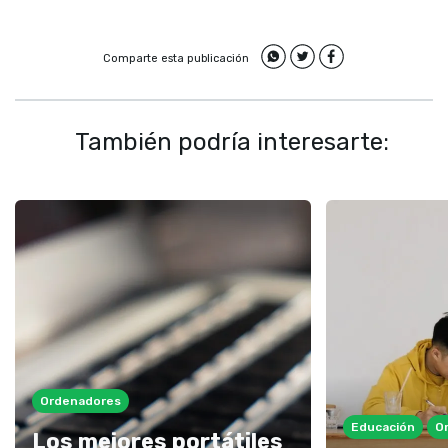
Comparte esta publicación
También podría interesarte:
Ordenadores
Educación
O
Los mejores portátiles