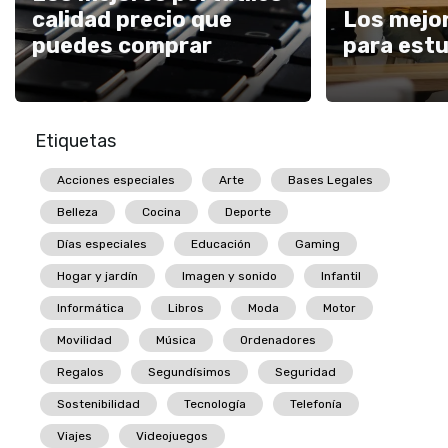
calidad precio que
Los mejor
puedes comprar
para est
Etiquetas
Acciones especiales
Arte
Bases Legales
Belleza
Cocina
Deporte
Días especiales
Educación
Gaming
Hogar y jardín
Imagen y sonido
Infantil
Informática
Libros
Moda
Motor
Movilidad
Música
Ordenadores
Regalos
Segundísimos
Seguridad
Sostenibilidad
Tecnología
Telefonía
Viajes
Videojuegos