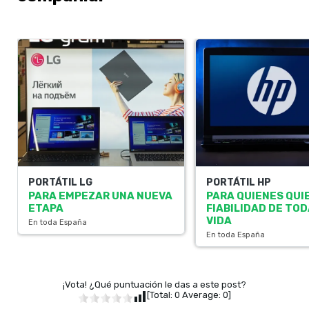
PORTÁTIL LG
PORTÁTIL HP
PARA EMPEZAR UNA NUEVA
PARA QUIENES QUI
ETAPA
FIABILIDAD DE TOD
VIDA
En toda España
En toda España
¡Vota! ¿Qué puntuación le das a este post?
[Total:
0
Average:
0
]