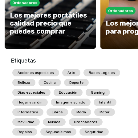
Ordenadores
Ordenadores
Los mejores portátiles
calidad precio que
Los mejor
puedes comprar
para pro
Etiquetas
Acciones especiales
Arte
Bases Legales
Belleza
Cocina
Deporte
Días especiales
Educación
Gaming
Hogar y jardín
Imagen y sonido
Infantil
Informática
Libros
Moda
Motor
Movilidad
Música
Ordenadores
Regalos
Segundísimos
Seguridad