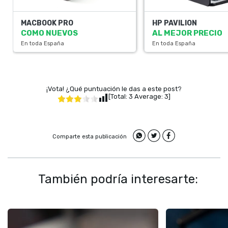
MACBOOK PRO
HP PAVILION
COMO NUEVOS
AL MEJOR PRECIO
En toda España
En toda España
¡Vota! ¿Qué puntuación le das a este post?
[Total:
3
Average:
3
]
Comparte esta publicación
También podría interesarte: