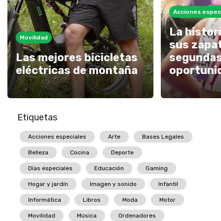
Acciones espec
La histor
Movilidad
sus zapat
Las mejores bicicletas
segunda
eléctricas de montaña
oportuni
Etiquetas
Acciones especiales
Arte
Bases Legales
Belleza
Cocina
Deporte
Días especiales
Educación
Gaming
Hogar y jardín
Imagen y sonido
Infantil
Informática
Libros
Moda
Motor
Movilidad
Música
Ordenadores