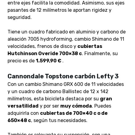
entre ejes facilita la comodidad. Asimismo, sus ejes
pasantes de 12 milímetros le aportan rigidez y
seguridad.
Tiene un cuadro fabricado en aluminio y carbono de
aleación 7005 hydroforming, cambio Shimano de 11
velocidades, frenos de disco y
cubiertas
Hutchinson Overide 700×38 c
. Finalmente, su
precio es de
1.599,90 €
.
Cannondale Topstone carbón Lefty 3
Con un cambio Shimano GRX 600 de 11 velocidades
y un cuadro de carbono Ballistec de 12 x 142
milímetros, esta bicicleta destaca por su
gran
versatilidad
y por ser
muy cómoda
. Puedes
adquirirla con
cubiertas de 700×40 c o de
650×48 c
, según tus necesidades.
También es relevante su suspensión, con una