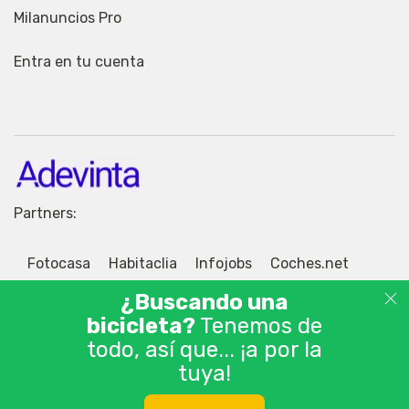
Milanuncios Pro
Entra en tu cuenta
Partners:
Fotocasa
Habitaclia
Infojobs
Coches.net
Motos.net
Jobisjob
¿Buscando una
bicicleta?
Tenemos de
todo, así que... ¡a por la
tuya!
© 2026 Adevinta Motor S.L.U. Tablón de anuncios