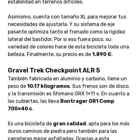
estabilidad en terrenos difíciles.
Asimismo, cuenta con tamaño XL para mejorar tus
necesidades de ajustarla. Y su sistema de eje
pasante optimiza tanto el frenado como la rigidez
lateral del bastidor. Por si eso fuera poco, su
variedad de colores hace de esta bicicleta toda una
belleza. Finalmente, su precio es de
1.890 €
.
Gravel Trek Checkpoint ALR 5
También fabricada en aluminio y carbono, tiene un
peso de
10,17 kilogramos
. Sus frenos son de disco,
y la transmisión es Shimano GRX 1×11 v. En cuanto a
las cubiertas, las lleva
Bontrager GR1 Comp
700×40 c
.
Es una bicicleta de
gran calidad
, apta para los más
duros caminos de piedra pero también para las
carreteras mejor asfaltadas. Gracias a esta