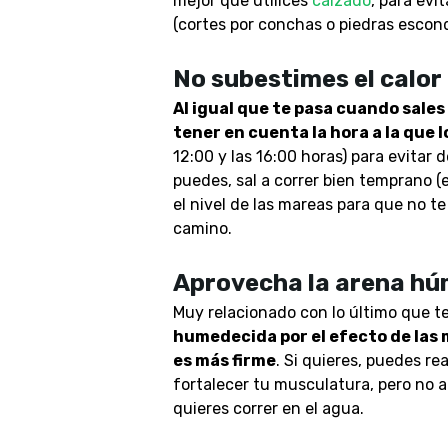
mejor que utilices
calzado
, para evi
(cortes por conchas o piedras escond
No subestimes el calor
Al igual que te pasa cuando sales
tener en cuenta la hora a la que 
12:00 y las 16:00 horas) para evitar 
puedes, sal a correr bien temprano (e
el nivel de las mareas para que no te
camino.
Aprovecha la arena h
Muy relacionado con lo último que t
humedecida por el efecto de las ma
es más firme
. Si quieres, puedes re
fortalecer tu musculatura, pero no 
quieres correr en el agua.