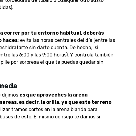
tar torceduras de tobillo o cualquier otro susto
idas).
 a correr por tu entorno habitual, deberás
lo haces
: evita las horas centrales del día (entre las
deshidratarte sin darte cuenta. De hecho, si
ntre las 6:00 y las 9:00 horas). Y controla también
 pille por sorpresa el que te puedas quedar sin
úmeda
e dijimos
es que aproveches la arena
reas, es decir, la orilla, ya que este terreno
alizar tramos cortos en la arena blanda para
abuses de esto. El mismo consejo te damos si