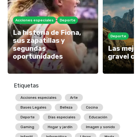
Acciones especiales
Deporte
La historia de Fiona,
Deporte
sus zapatillas y
segundas
Las mejo
oportunidades
gravel c
Etiquetas
Acciones especiales
Arte
Bases Legales
Belleza
Cocina
Deporte
Días especiales
Educación
Gaming
Hogar y jardín
Imagen y sonido
Infantil
Informática
Libros
Moda