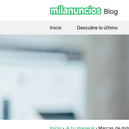
Inicio
Descubre lo último
Inicio
›
¡A tu manera!
›
Marcas de móvi