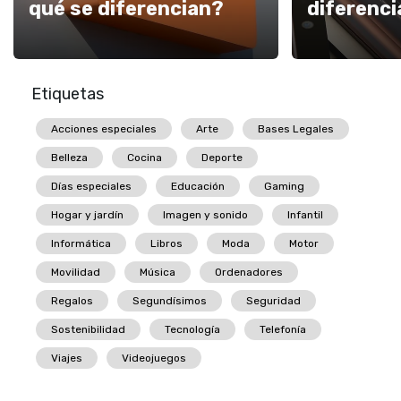
qué se diferencian?
diferenci
Etiquetas
Acciones especiales
Arte
Bases Legales
Belleza
Cocina
Deporte
Días especiales
Educación
Gaming
Hogar y jardín
Imagen y sonido
Infantil
Informática
Libros
Moda
Motor
Movilidad
Música
Ordenadores
Regalos
Segundísimos
Seguridad
Sostenibilidad
Tecnología
Telefonía
Viajes
Videojuegos