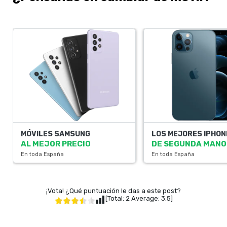
MÓVILES SAMSUNG
LOS MEJORES IPHON
AL MEJOR PRECIO
DE SEGUNDA MANO
En toda España
En toda España
¡Vota! ¿Qué puntuación le das a este post?
[Total:
2
Average:
3.5
]