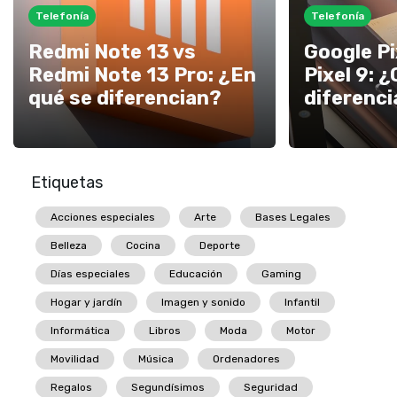
Telefonía
Telefonía
Redmi Note 13 vs
Google Pi
Redmi Note 13 Pro: ¿En
Pixel 9: 
qué se diferencian?
diferenci
Etiquetas
Acciones especiales
Arte
Bases Legales
Belleza
Cocina
Deporte
Días especiales
Educación
Gaming
Hogar y jardín
Imagen y sonido
Infantil
Informática
Libros
Moda
Motor
Movilidad
Música
Ordenadores
Regalos
Segundísimos
Seguridad