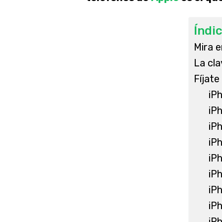
Índi
Mira e
La cla
Fíjate
iPh
iP
iP
iP
iP
iP
iP
iP
iP