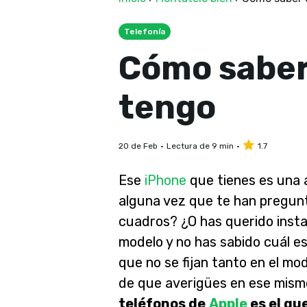
Telefonía
Cómo saber
tengo
20 de Feb
Lectura de 9 min
1.7
Ese
iPhone
que tienes es una 
alguna vez que te han pregun
cuadros? ¿O has querido instal
modelo y no has sabido cuál e
que no se fijan tanto en el mo
de que averigües en ese mi
teléfonos de
Apple
es el qu