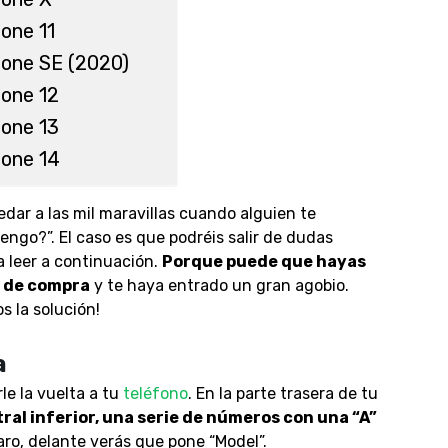
one 11
hone SE (2020)
hone 12
hone 13
hone 14
dar a las mil maravillas cuando alguien te
ngo?”. El caso es que podréis salir de dudas
a leer a continuación.
Porque puede que hayas
t de compra
y te haya entrado un gran agobio.
s la solución!
a
e la vuelta a tu
teléfono
. En la parte trasera de tu
tral inferior, una serie de números con una “A”
laro, delante verás que pone “Model”.