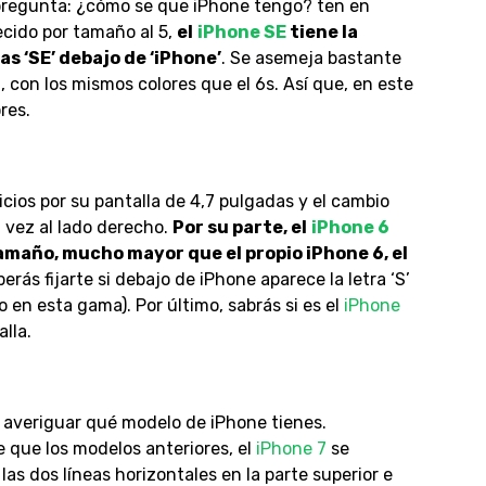
a pregunta: ¿cómo se que iPhone tengo? ten en
cido por tamaño al 5,
el
iPhone SE
tiene la
as ‘SE’ debajo de ‘iPhone’
. Se asemeja bastante
6
, con los mismos colores que el 6s. Así que, en este
res.
nicios por su pantalla de 4,7 pulgadas y el cambio
a vez al lado derecho.
Por su parte, el
iPhone 6
amaño, mucho mayor que el propio iPhone 6, el
berás fijarte si debajo de iPhone aparece la letra ‘S’
co en esta gama). Por último, sabrás si es el
iPhone
lla.
 averiguar qué modelo de iPhone tienes.
que los modelos anteriores, el
iPhone 7
se
as dos líneas horizontales en la parte superior e