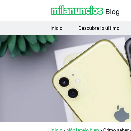
Inicio
Descubre lo último
Inicio
›
Móntatelo bien
›
Cómo saber 