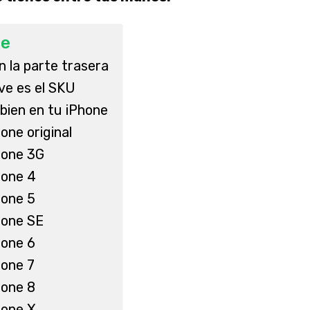
ce
n la parte trasera
ve es el SKU
 bien en tu iPhone
one original
hone 3G
hone 4
hone 5
hone SE
hone 6
hone 7
hone 8
hone X