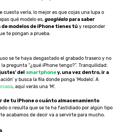
e cuesta verla, lo mejor es que cojas una lupa o
sepas qué modelo es,
googléalo
para saber
 de modelos de iPhone tienes tú
y responder
ue te pongan a prueba.
luso se te haya desgastado el grabado trasero y no
 la pregunta “¿qué iPhone tengo?”. Tranquilidad:
justes’ del
smartphone
y, una vez dentro, ir a
ación’ y busca la fila donde ponga ‘Modelo’. A
arcasa
, aquí verás una ‘M’.
or de tu iPhone o cuánto almacenamiento
eado o resulta que se te ha fastidiado por algún tipo
 te acabamos de decir va a servirte para mucho.
e