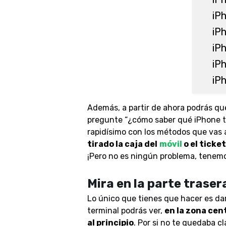
iPh
iP
iP
iP
iP
Además, a partir de ahora podrás que
pregunte “¿cómo saber qué iPhone te
rapidísimo con los métodos que vas 
tirado la caja del
móvil
o el ticke
¡Pero no es ningún problema, tenemo
Mira en la parte traser
Lo único que tienes que hacer es darl
terminal podrás ver,
en la zona cen
al principio
. Por si no te quedaba c