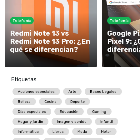
Telefonía
Telefonía
Redmi Note 13 vs
Google Pi
Redmi Note 13 Pro: ¿En
Pixel 9: 
qué se diferencian?
diferenci
Etiquetas
Acciones especiales
Arte
Bases Legales
Belleza
Cocina
Deporte
Días especiales
Educación
Gaming
Hogar y jardín
Imagen y sonido
Infantil
Informática
Libros
Moda
Motor