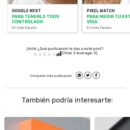
GOOGLE NEST
PIXEL WATCH
PARA TENERLO TODO
PARA MEDIR TU EST
CONTROLADO
VIDA
En toda España
En toda España
¡Vota! ¿Qué puntuación le das a este post?
[Total:
0
Average:
0
]
Comparte esta publicación
También podría interesarte: