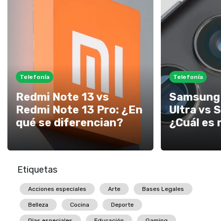
Telefonía
Telefonía
Redmi Note 13 vs
Samsung 
Redmi Note 13 Pro: ¿En
Ultra vs S
qué se diferencian?
¿Cuál es 
Etiquetas
Acciones especiales
Arte
Bases Legales
Belleza
Cocina
Deporte
Días especiales
Educación
Gaming