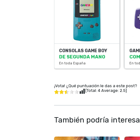
CONSOLAS GAME BOY
GAM
DE SEGUNDA MANO
COMO
En toda España
En to
¡Vota! ¿Qué puntuación le das a este post?
[Total:
4
Average:
2.5
]
También podría interesa