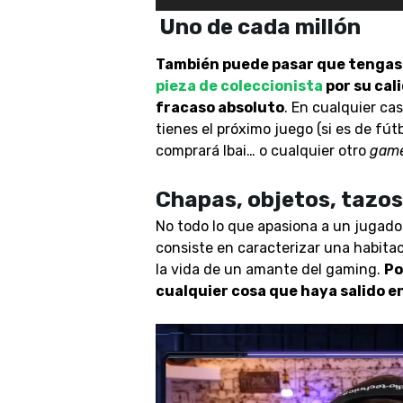
Uno de cada millón
También puede pasar que tengas a
pieza de coleccionista
por su cal
fracaso absoluto
. En cualquier ca
tienes el próximo juego (si es de fút
comprará Ibai… o cualquier otro
gam
Chapas, objetos, tazo
No todo lo que apasiona a un jugado
consiste en caracterizar una habita
la vida de un amante del gaming.
Po
cualquier cosa que haya salido en
Video
Player