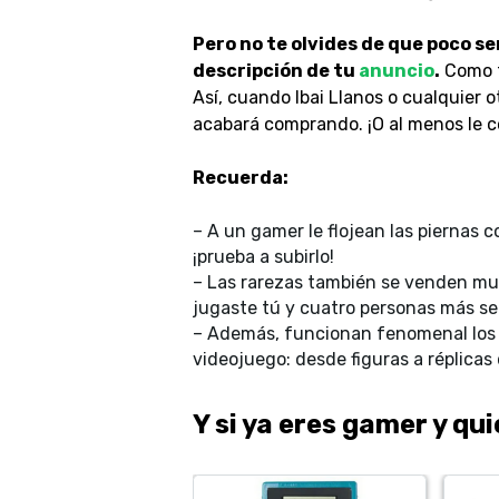
Pero no te olvides de que poco serv
descripción de tu
anuncio
.
Como t
Así, cuando Ibai Llanos o cualquier 
acabará comprando. ¡O al menos le c
Recuerda:
– A un gamer le flojean las piernas c
¡prueba a subirlo!
– Las rarezas también se venden muy
jugaste tú y cuatro personas más s
– Además, funcionan fenomenal los o
videojuego: desde figuras a réplicas
Y si ya eres gamer y qu