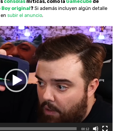
as
consolas
míticas, como la
Gamecube
de
Boy original
?
Si además incluyen algún detalle
o en
subir
el anunc
io
.
00:12