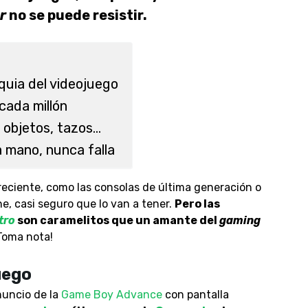
r
no se puede resistir.
quia del videojuego
cada millón
 objetos, tazos…
 mano, nunca falla
eciente, como las consolas de última generación o
e, casi seguro que lo van a tener.
Pero las
tro
son caramelitos que un amante del
gaming
¡Toma nota!
uego
anuncio de la
Game Boy Advance
con pantalla