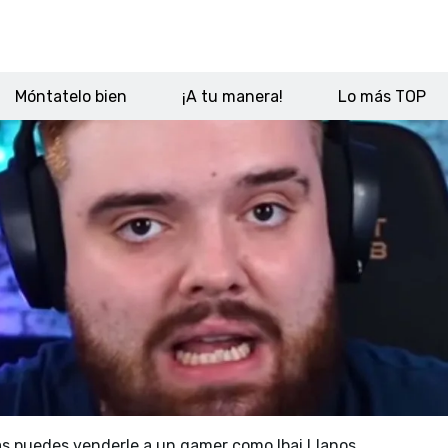
Móntatelo bien
¡A tu manera!
Lo más TOP
s puedes venderle a un gamer como Ibai Llanos