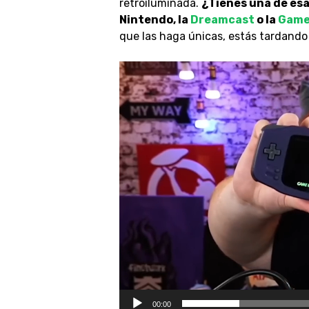
retroiluminada.
¿Tienes una de es
Nintendo, la
Dreamcast
o la
Game 
que las haga únicas, estás tardand
Video
Player
00:00