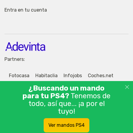
Entra en tu cuenta
Partners:
Fotocasa
Habitaclia
Infojobs
Coches.net
Motos.net
Jobisjob
¿Buscando un mando
para tu PS4?
Tenemos de
todo, así que... ¡a por el
tuyo!
© 2026 Adevinta Motor S.L.U. Tablón de anuncios
Ver mandos PS4
gratis