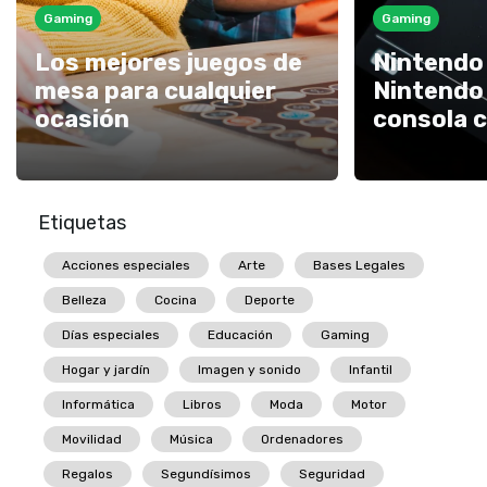
Gaming
Gaming
Los mejores juegos de
Nintendo 
mesa para cualquier
Nintendo
ocasión
consola 
Etiquetas
Acciones especiales
Arte
Bases Legales
Belleza
Cocina
Deporte
Días especiales
Educación
Gaming
Hogar y jardín
Imagen y sonido
Infantil
Informática
Libros
Moda
Motor
Movilidad
Música
Ordenadores
Regalos
Segundísimos
Seguridad