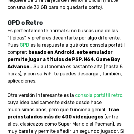
requiere de una tarjeta de memoria oficial (hazte
con una de 32 GB para no quedarte corto).
GPD o Retro
Es perfectamente normal si no buscas una de las
“típicas”, y prefieres decantarte por algo diferente.
Pues
GPD
es la respuesta a qué otra consola portátil
comprar:
basado en Android, este emulador
permite jugar a títulos de PSP, N64, Game Boy
Advance
… Su autonomía es bastante alta (hasta 8
horas), y con su WiFi te puedes descargar, también,
aplicaciones.
Otra versión interesante es la
consola portátil retro
,
cuya idea básicamente existe desde hace
muchísimos años, pero que funciona genial.
Trae
preinstalados más de 400 videojuegos
(entre
ellos, clasicazos como Super Mario o el Pacman), es
muy barata y permite añadir un segundo jugador. Si