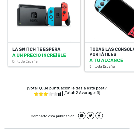
LA SWITCH TE ESPERA
TODAS LAS CONSOL
PORTÁTILES
A UN PRECIO INCREÍBLE
A TU ALCANCE
En toda España
En toda España
¡Vota! ¿Qué puntuación le das a este post?
[Total:
2
Average:
3
]
Comparte esta publicación