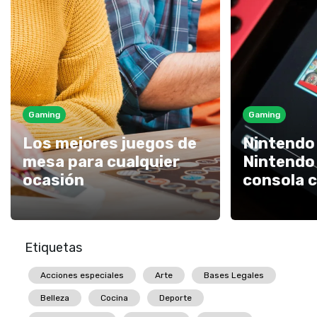
Gaming
Gaming
Los mejores juegos de
Nintendo 
mesa para cualquier
Nintendo
ocasión
consola 
Etiquetas
Acciones especiales
Arte
Bases Legales
Belleza
Cocina
Deporte