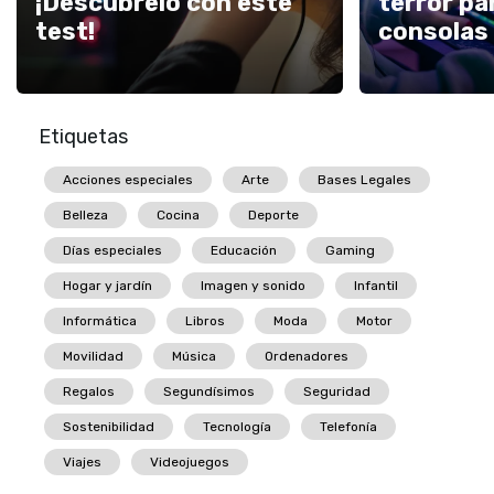
¡Descúbrelo con este
terror pa
test!
consolas
Etiquetas
Acciones especiales
Arte
Bases Legales
Belleza
Cocina
Deporte
Días especiales
Educación
Gaming
Hogar y jardín
Imagen y sonido
Infantil
Informática
Libros
Moda
Motor
Movilidad
Música
Ordenadores
Regalos
Segundísimos
Seguridad
Sostenibilidad
Tecnología
Telefonía
Viajes
Videojuegos