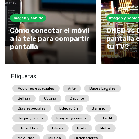
Imagen y sonido
Imagen y sonid
Cómo conectar el móvil
QNED vs 
a la tele para compartir
pantalla 
pantalla
tu TV?
Etiquetas
Acciones especiales
Arte
Bases Legales
Belleza
Cocina
Deporte
Días especiales
Educación
Gaming
Hogar y jardín
Imagen y sonido
Infantil
Informática
Libros
Moda
Motor
Movilidad
Música
Ordenadores