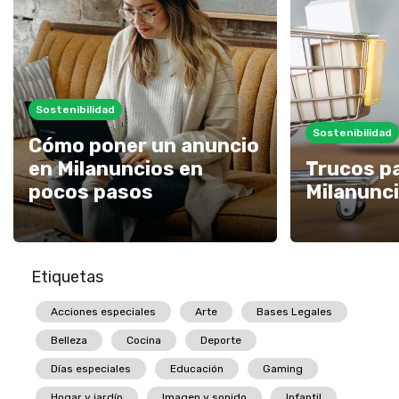
Sostenibilidad
Sostenibilidad
Cómo poner un anuncio
en Milanuncios en
Trucos p
pocos pasos
Milanunc
Etiquetas
Acciones especiales
Arte
Bases Legales
Belleza
Cocina
Deporte
Días especiales
Educación
Gaming
Hogar y jardín
Imagen y sonido
Infantil