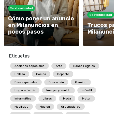
Sostenibilidad
Sostenibilidad
Cómo poner un anuncio
en Milanuncios en
Trucos p
pocos pasos
Milanunc
Etiquetas
Acciones especiales
Arte
Bases Legales
Belleza
Cocina
Deporte
Días especiales
Educación
Gaming
Hogar y jardín
Imagen y sonido
Infantil
Informática
Libros
Moda
Motor
Movilidad
Música
Ordenadores