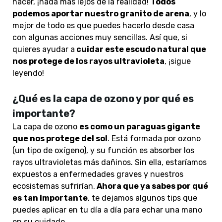
hacer, ¡nada más lejos de la realidad!
Todos
podemos aportar nuestro granito de arena
, y lo
mejor de todo es que puedes hacerlo desde casa
con algunas acciones muy sencillas.
Así que,
si
quieres ayudar a
cuidar este escudo natural que
nos protege de los rayos ultravioleta
, ¡sigue
leyendo!
¿Qué es la capa de ozono y por qué es
importante?
La capa de ozono
es como un paraguas gigante
que nos protege del sol
. Está formada por ozono
(un tipo de oxígeno), y
su función es absorber los
rayos ultravioletas más dañinos
. Sin ella, estaríamos
expuestos a enfermedades graves y nuestros
ecosistemas sufrirían.
Ahora que ya sabes por qué
es tan importante
, te dejamos algunos tips que
puedes aplicar en tu día a día para echar una mano
en su cuidado.