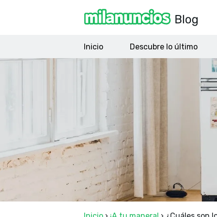
Inicio
Descubre lo último
Inicio
›
¡A tu manera!
›
¿Cuáles son l