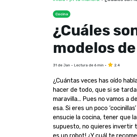
Cocina
¿Cuáles son
modelos d
31 de Jan
Lectura de 6 min
2.4
¿Cuántas veces has oído habla
hacer de todo, que si se tard
maravilla… Pues no vamos a dec
esa.
Si eres un poco ‘cocinilla
ensucie la cocina, tener que lav
supuesto, no quieres invertir 
es un robot!
¿Y cuál te recome