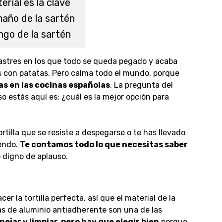
erial es la clave
maño de la sartén
ngo de la sartén
sastres en los que todo se queda pegado y acaba
 con patatas. Pero calma todo el mundo, porque
as en las cocinas españolas
.
La pregunta del
o estás aquí es: ¿cuál es la mejor opción para
rtilla que se resiste a despegarse o te has llevado
yendo.
Te contamos todo lo que necesitas saber
o digno de aplauso.
er la tortilla perfecta
, así que el material de la
as de aluminio antiadherente son una de las
ejar y limpiar, pero hay que elegir bien
porque