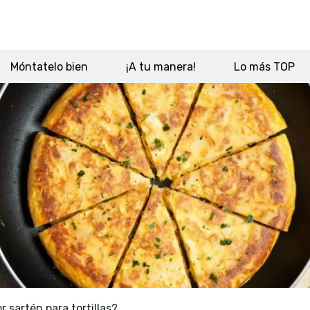
Móntatelo bien
¡A tu manera!
Lo más TOP
r sartén para tortillas?