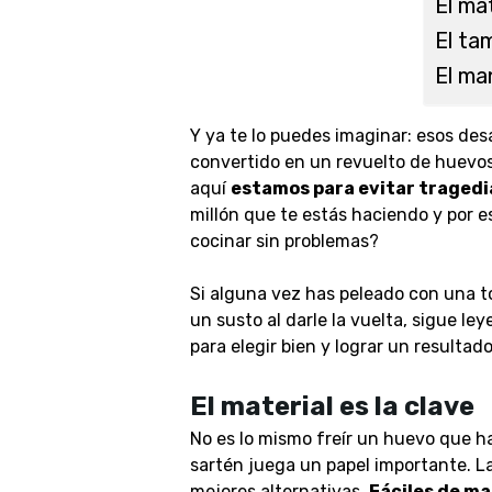
El mat
El ta
El ma
Y ya te lo puedes imaginar: esos de
convertido en un revuelto de huevos
aquí
estamos para evitar tragedi
millón que te estás haciendo y por es
cocinar sin problemas?
Si alguna vez has peleado con una to
un susto al darle la vuelta, sigue le
para elegir bien y lograr un resultad
El material es la clave
No es lo mismo freír un huevo que hac
sartén juega un papel importante.
L
mejores alternativas.
Fáciles de man