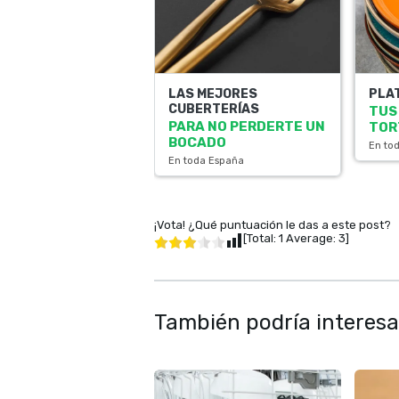
LAS MEJORES
PLA
CUBERTERÍAS
TUS
PARA NO PERDERTE UN
TOR
BOCADO
En to
En toda España
¡Vota! ¿Qué puntuación le das a este post?
[Total:
1
Average:
3
]
También podría interesa