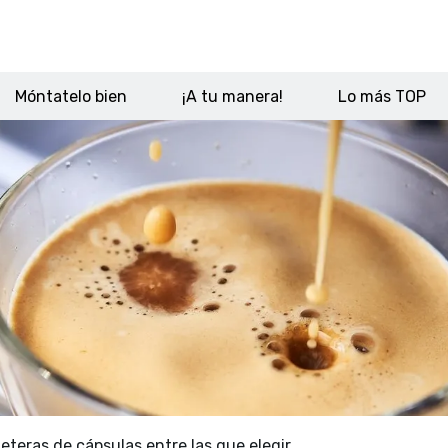
Móntatelo bien
¡A tu manera!
Lo más TOP
teras de cápsulas entre las que elegir