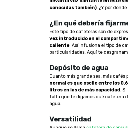
llevan la voz cantante en este se
conocidas también)
. ¿Y por dónde
¿En qué debería fijarm
Este tipo de cafeteras son de expre
vez introducido en el compartime
caliente
. Así infusiona el tipo de 
particularidades. Aquí te desgranamo
Depósito de agua
Cuanto más grande sea, más cafés po
normal es que oscile entre los 0,6
litros en las de más capacidad
. S
falta que te digamos qué cafetera 
agua.
Versatilidad
Aunque se llama
cafetera de cápsul