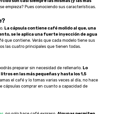
ntido son casi siempre las mismas (y las más
 se empieza? Pues conociendo sus características.
e?
so.
La cápsula contiene café molido al que, una
nto, se le aplica una fuerte inyección de agua
café que contiene. Verás que cada modelo tiene sus
s las cuatro principales que tienen todas.
drás preparar sin necesidad de rellenarlo.
Lo
 litros en las más pequeñas y hasta los 1,5
i amas el café y lo tomas varias veces al día, no hace
de cápsulas comprar en cuanto a capacidad de
as
, no solo hace café expreso.
Algunas permiten