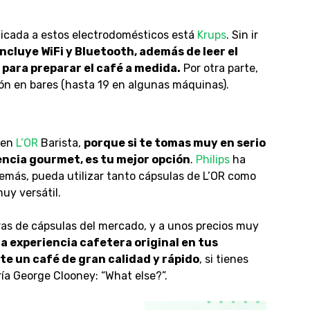
licada a estos electrodomésticos está
Krups
. Sin ir
ncluye WiFi y Bluetooth, además de leer el
 para preparar el café a medida.
Por otra parte,
ón en bares (hasta 19 en algunas máquinas).
 en
L’OR
Barista,
porque si te tomas muy en serio
iencia gourmet, es tu mejor opción
.
Philips
ha
más, pueda utilizar tanto cápsulas de L’OR como
uy versátil.
ras de cápsulas del mercado, y a unos precios muy
la experiencia cafetera original en tus
e un café de gran calidad y rápido
, si tienes
ría George Clooney: “What else?”.