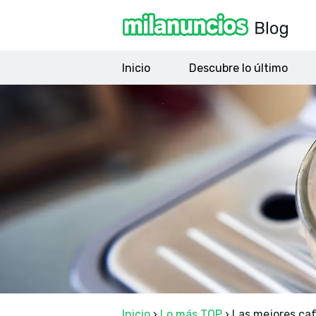
Inicio
Descubre lo último
Inicio
›
Lo más TOP
›
Las mejores cafe