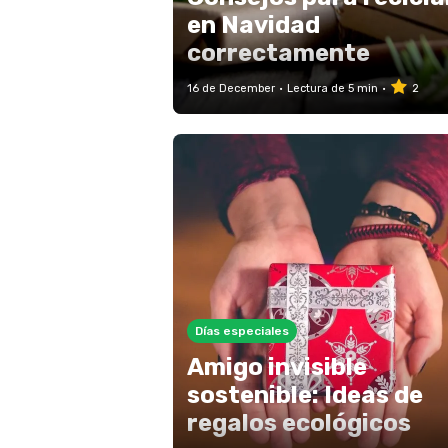
en Navidad
correctamente
16 de December
Lectura de 5 min
2
Días especiales
Amigo invisible
sostenible: Ideas de
regalos ecológicos