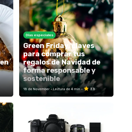
Días especiales
Green Friday, claves
para comprar tus
een
regalos de Navidad de
forma responsable y
sostenible
18 de November
Lectura de 4 min
3.8