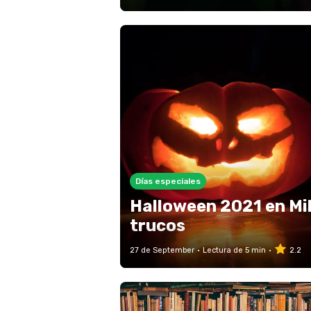
Días especiales
Halloween 2021 en Mi
trucos
27 de September
Lectura de 5 min
2.2