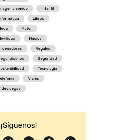
magen y sonido
Infantil
nformática
Libros
Moda
Motor
ovilidad
Música
Ordenadores
Regalos
Segundísimos
Seguridad
ostenibilidad
Tecnología
elefonía
Viajes
Videojuegos
¡Síguenos!