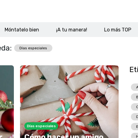
Móntatelo bien
¡A tu manera!
Lo más TOP
eda:
Días especiales
Et
A
C
D
Días especiales
r
Cómo hacer un amigo
H