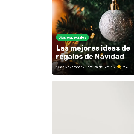
Días especiales
Las mejores ideas de
regalos de Navidad
17 de November
Lectura de 5 min
2.6