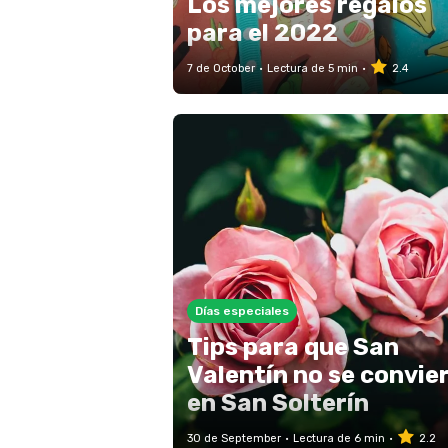
Los mejores regalos
para el 2022
7 de October
Lectura de 5 min
2.4
Días especiales
Tips para que San
Valentín no se convie
en San Solterín
30 de September
Lectura de 6 min
2.2