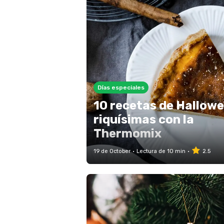
Días especiales
10 recetas de Hallow
riquísimas con la
Thermomix
19 de October
Lectura de 10 min
2.5