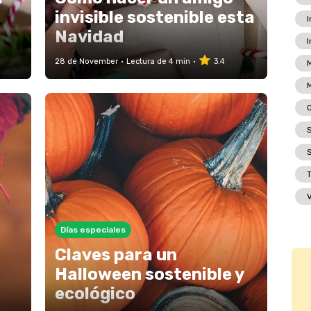
invisible sostenible esta
I
Navidad
I
28 de November
Lectura de 4 min
3.4
M
S
T
Días especiales
Claves para un
Halloween sostenible y
ecológico