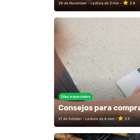
28 de November
Lectura de 3 min
2.8
Días especiales
Consejos para compra
21 de October
Lectura de 4 min
3.3