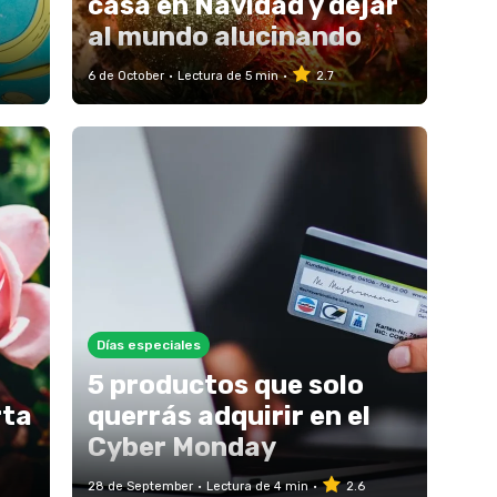
casa en Navidad y dejar
al mundo alucinando
6 de October
Lectura de 5 min
2.7
Días especiales
5 productos que solo
rta
querrás adquirir en el
Cyber Monday
28 de September
Lectura de 4 min
2.6