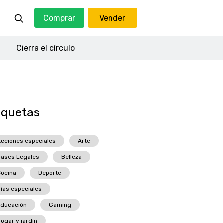
Comprar
Vender
Cierra el círculo
iquetas
cciones especiales
Arte
Bases Legales
Belleza
ocina
Deporte
ías especiales
Educación
Gaming
ogar y jardín