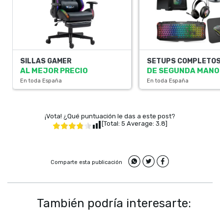
SILLAS GAMER
SETUPS COMPLETO
AL MEJOR PRECIO
DE SEGUNDA MANO
En toda España
En toda España
¡Vota! ¿Qué puntuación le das a este post?
[Total:
5
Average:
3.8
]
Comparte esta publicación
También podría interesarte: