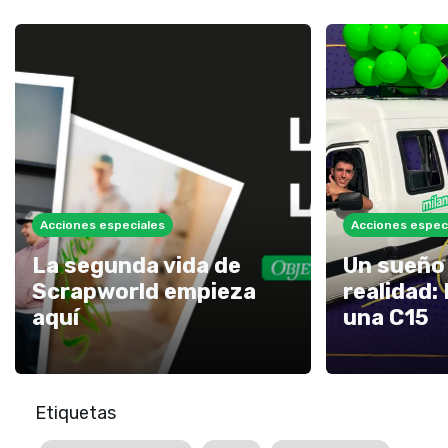
Acciones especiales
Acciones espec
La segunda vida de
Un sueño 
Scrapworld empieza
realidad: 
aquí
una C15
Etiquetas