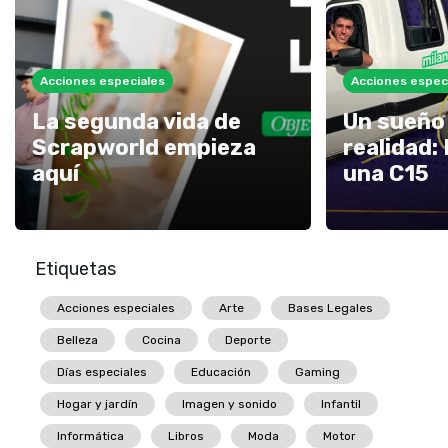
Acciones especiales
Acciones espec
La segunda vida de
Un sueño 
Scrapworld empieza
realidad: 
aquí
una C15
Etiquetas
Acciones especiales
Arte
Bases Legales
Belleza
Cocina
Deporte
Días especiales
Educación
Gaming
Hogar y jardín
Imagen y sonido
Infantil
Informática
Libros
Moda
Motor