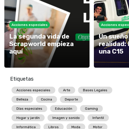
Acciones especiales
Acciones espec
La segunda vida de
Un sueño 
Scrapworld empieza
realidad: 
aquí
una C15
Etiquetas
Acciones especiales
Arte
Bases Legales
Belleza
Cocina
Deporte
Días especiales
Educación
Gaming
Hogar y jardín
Imagen y sonido
Infantil
Informática
Libros
Moda
Motor